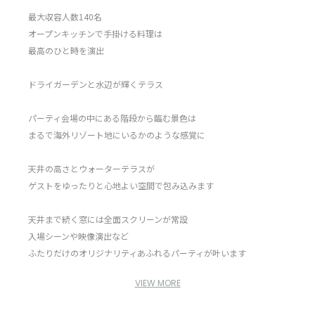
最大収容人数140名
オープンキッチンで手掛ける料理は
最高のひと時を演出
ドライガーデンと水辺が輝くテラス
パーティ会場の中にある階段から臨む景色は
まるで海外リゾート地にいるかのような感覚に
天井の高さとウォーターテラスが
ゲストをゆったりと心地よい空間で包み込みます
天井まで続く窓には全面スクリーンが常設
入場シーンや映像演出など
ふたりだけのオリジナリティあふれるパーティが叶います
VIEW MORE