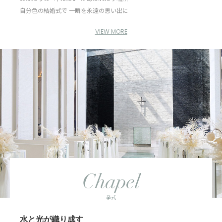
自分色の結婚式で 一瞬を永遠の思い出に
VIEW MORE
Chapel
挙式
水と光が織り成す