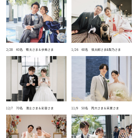
2/28 40名 宥太さま＆歩美さま
1/26 60名 慎太郎さま&梨乃さま
12/7 70名 澪士さま＆彩音さま
11/9 50名 丙大さま＆采夏さま