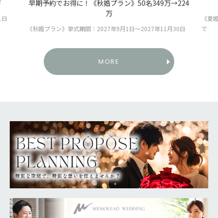
万
早期予約でお得に！《秋婚プラン》50名349万→224
万
1日
《夏婚
《秋婚プラン》挙式期間：2027年9月1日～2027年11月30日
で
MORE