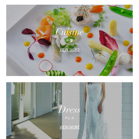
Cuisine
料理
VIEW MORE
Dress
ドレス
VIEW MORE