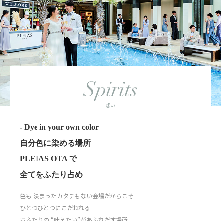
Spirits
想い
- Dye in your own color
自分色に染める場所
PLEIAS OTA で
全てをふたり占め
色も 決まったカタチもない会場だからこそ
ひとつひとつにこだわれる
おふたりの “叶えたい”があふれだす場所