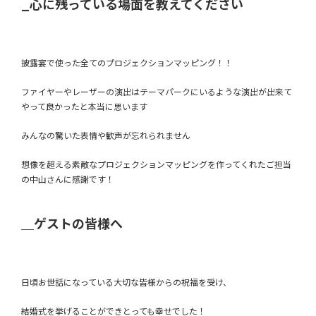
_心に残っている場面を教えてください
披露宴で使った全ての
プロジェクションマッピング！！
ファイヤーやレーザーの演出は
テーマパークにいるような演出が出来て
やって良かったと本当に思います
みんなの驚いた表情や歓声が忘れられません
想像を超える素敵なプロジェクションマッピングを作ってくれたご担当
の中山さんに感謝です！
＿ゲストの皆様へ
日頃お世話になっている大切な皆様からの祝福を受け、
結婚式を挙げることができ
とっても幸せでした！